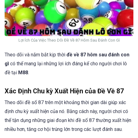
Lợi Ích Của Việc Theo Dõi Đề Về 87 Hôm Sau Đánh Con Gì
Theo dõi và nắm bắt kịp thời
đề về 87 hôm sau đánh con
gì
có thể mang lại những lợi ích đáng kể cho người chơi lô
đề tại
M88
.
Xác Định Chu kỳ Xuất Hiện của Đề Về 87
Theo dõi đề số 87 trên một khoảng thời gian dài giúp xác
định chu kỳ xuất hiện của nó. Bằng cách này, người chơi có
thể tận dụng những giai đoạn khi đề số 87 thường xuất hiện
nhiều hơn, tăng cơ hội trúng lớn trong các lượt đánh sau.