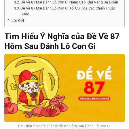
Đề Về 87 Mai Đánh Lô Con Gì Nâng Cao Khả Năng Dự Đoán
Đề Về 87 Mai Đánh Lô Con Gì Tối Ưu Hóa Các Chiến Thuật
Cược
Lời Kết
Tìm Hiểu Ý Nghĩa của Đề Về 87
Hôm Sau Đánh Lô Con Gì
Tìm Hiểu Ý Nghĩa của Đề Về 87 Hôm Sau Đánh Lô Con Gì