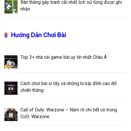
Bàn thắng gây tranh cãi nhất lịch sử từng được ghi
nhận
Hướng Dẫn Chơi Bài
Top 3+ nhà cái game bài uy tín nhất Châu Á
Cách chơi bài xì tẩy và những bí kíp đỉnh cao để
chiến thắng
Call of Duty: Warzone – Nắm rõ chi tiết có trong
CoD: Warzone