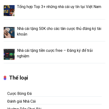
Tổng hợp Top 3+ những nhà cái uy tín tại Việt Nam
Nhà cái tặng 50K cho các tân cược thủ đăng ký tài
khoản
Nhà cái tặng tiền cược free – Đăng ký để trải
nghiệm
Thể loại
Cược Bóng Đá
Đánh giá Nhà Cái