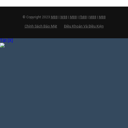
© Copyright 2023
M88
|
W88
|
M88
|
Fb88
|
M88
|
M88
Chính Sách Bảo Mật
Điều Khoản Và Điều Kiện
Tắt [X]