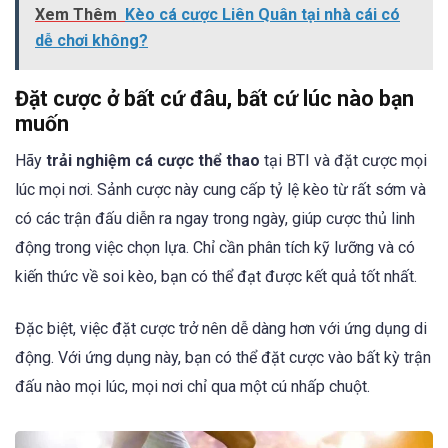
Xem Thêm
Kèo cá cược Liên Quân tại nhà cái có
dễ chơi không?
Đặt cược ở bất cứ đâu, bất cứ lúc nào bạn
muốn
Hãy
trải nghiệm cá cược thể thao
tại BTI và đặt cược mọi
lúc mọi nơi. Sảnh cược này cung cấp tỷ lệ kèo từ rất sớm và
có các trận đấu diễn ra ngay trong ngày, giúp cược thủ linh
động trong việc chọn lựa. Chỉ cần phân tích kỹ lưỡng và có
kiến thức về soi kèo, bạn có thể đạt được kết quả tốt nhất.
Đặc biệt, việc đặt cược trở nên dễ dàng hơn với ứng dụng di
động. Với ứng dụng này, bạn có thể đặt cược vào bất kỳ trận
đấu nào mọi lúc, mọi nơi chỉ qua một cú nhấp chuột.