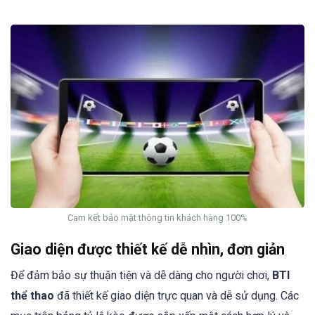
Cam kết bảo mật thông tin khách hàng 100%
Giao diện được thiết kế dễ nhìn, đơn giản
Để đảm bảo sự thuận tiện và dễ dàng cho người chơi,
BTI
thể thao
đã thiết kế giao diện trực quan và dễ sử dụng. Các