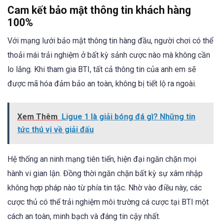
Cam kết bảo mật thông tin khách hàng
100%
Với mạng lưới bảo mật thông tin hàng đầu, người chơi có thể
thoải mái trải nghiệm ở bất kỳ sảnh cược nào mà không cần
lo lắng. Khi tham gia BTI, tất cả thông tin của anh em sẽ
được mã hóa đảm bảo an toàn, không bị tiết lộ ra ngoài.
Xem Thêm
Ligue 1 là giải bóng đá gì? Những tin
tức thú vị về giải đấu
Hệ thống an ninh mạng tiên tiến, hiện đại ngăn chặn mọi
hành vi gian lận. Đồng thời ngăn chặn bất kỳ sự xâm nhập
không hợp pháp nào từ phía tin tặc. Nhờ vào điều này, các
cược thủ có thể trải nghiệm môi trường cá cược tại BTI một
cách an toàn, minh bạch và đáng tin cậy nhất.