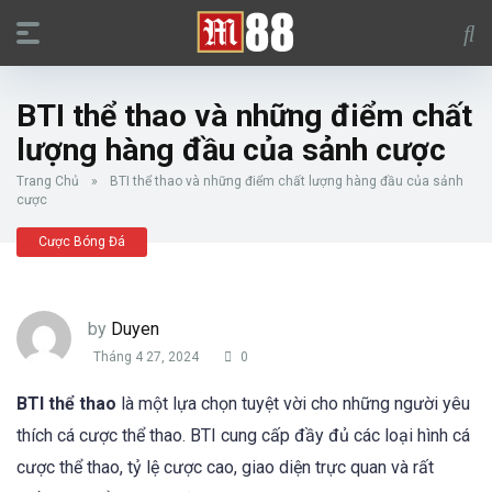
BTI thể thao và những điểm chất
lượng hàng đầu của sảnh cược
Trang Chủ
»
BTI thể thao và những điểm chất lượng hàng đầu của sảnh
cược
Cược Bóng Đá
by
Duyen
Tháng 4 27, 2024
0
BTI thể thao
là một lựa chọn tuyệt vời cho những người yêu
thích cá cược thể thao. BTI cung cấp đầy đủ các loại hình cá
cược thể thao, tỷ lệ cược cao, giao diện trực quan và rất