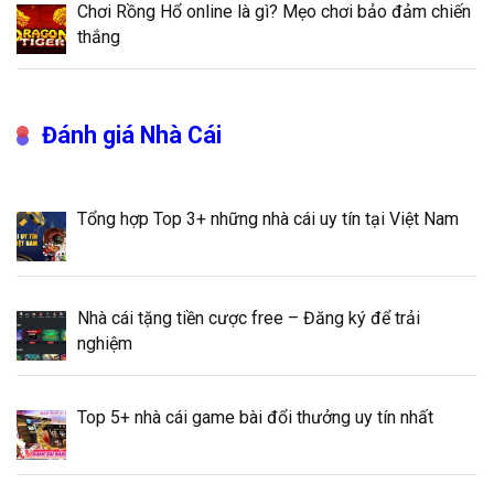
Chơi Rồng Hổ online là gì? Mẹo chơi bảo đảm chiến
thắng
Đánh giá Nhà Cái
Tổng hợp Top 3+ những nhà cái uy tín tại Việt Nam
Nhà cái tặng tiền cược free – Đăng ký để trải
nghiệm
Top 5+ nhà cái game bài đổi thưởng uy tín nhất